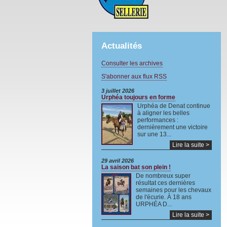
Actualités
Consulter les archives
S'abonner aux flux RSS
3 juillet 2026
Urphéa toujours en forme
Urphéa de Denat continue
à aligner les belles
performances :
dernièrement une victoire
sur une 13...
Lire la suite >
29 avril 2026
La saison bat son plein !
De nombreux super
résultat ces dernières
semaines pour les chevaux
de l'écurie. À 18 ans
URPHÉA D...
Lire la suite >