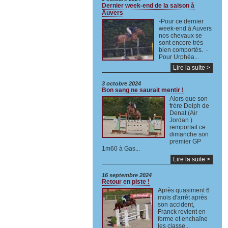
Dernier week-end de la saison à
Auvers
-Pour ce dernier
week-end à Auvers
nos chevaux se
sont encore très
bien comportés. -
Pour Urphéa...
Lire la suite >
3 octobre 2024
Bon sang ne saurait mentir !
Alors que son
frère Delph de
Denat (Air
Jordan )
remportait ce
dimanche son
premier GP
1m60 à Gas...
Lire la suite >
16 septembre 2024
Retour en piste !
Après quasiment 6
mois d'arrêt après
son accident,
Franck revient en
forme et enchaîne
les classe...