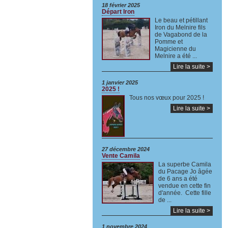
18 février 2025
Départ Iron
Le beau et pétillant
Iron du Melnire fils
de Vagabond de la
Pomme et
Magicienne du
Melnire a été ...
Lire la suite >
1 janvier 2025
2025 !
Tous nos vœux pour 2025 !
Lire la suite >
27 décembre 2024
Vente Camila
La superbe Camila
du Pacage Jo âgée
de 6 ans a été
vendue en cette fin
d'année. Cette fille
de ...
Lire la suite >
1 novembre 2024