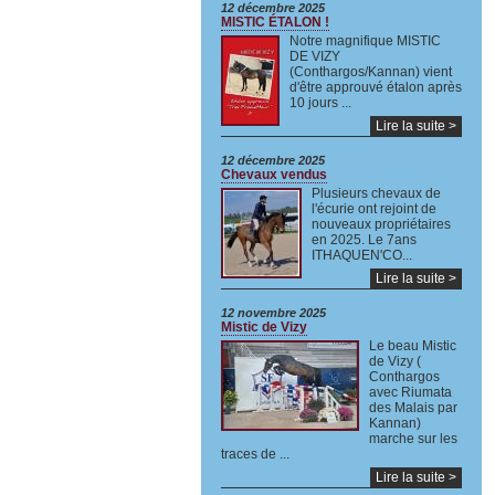
12 décembre 2025
MISTIC ÉTALON !
Notre magnifique MISTIC
DE VIZY
(Conthargos/Kannan) vient
d'être approuvé étalon après
10 jours ...
Lire la suite >
12 décembre 2025
Chevaux vendus
Plusieurs chevaux de
l'écurie ont rejoint de
nouveaux propriétaires
en 2025. Le 7ans
ITHAQUEN'CO...
Lire la suite >
12 novembre 2025
Mistic de Vizy
Le beau Mistic
de Vizy (
Conthargos
avec Riumata
des Malais par
Kannan)
marche sur les
traces de ...
Lire la suite >