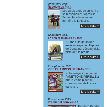
20 octobre 2025
Rebelote au Pin !
Les week-ends se suivent et
se ressemblent ! Après sa
2ème place la semaine
dernière la fantastiq...
Lire la suite >
12 octobre 2025
17 ans et toujours au top!
17 ans et toujours une
envie incroyable ! Urphéa
de Denat qui découvrait la
piste de " la prairie...
Lire la suite >
21 septembre 2025
VICE CHAMPION DE FRANCE !
Notre magnifique poulain
PANETTONE PERELLE a
pris la 2ème place du
championnat de France
dans la ...
Lire la suite >
11 septembre 2025
Premier et deuxième !
Pandoro Perelle