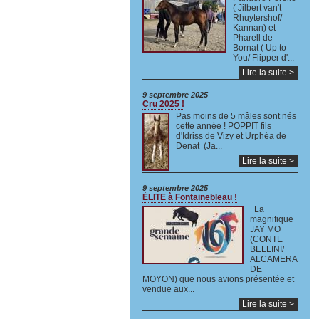
( Jilbert van't
Rhuytershof/
Kannan) et
Pharell de
Bornat ( Up to
You/ Flipper d'...
Lire la suite >
9 septembre 2025
Cru 2025 !
Pas moins de 5 mâles sont nés
cette année ! POPPIT fils
d'Idriss de Vizy et Urphéa de
Denat (Ja...
Lire la suite >
9 septembre 2025
ÉLITE à Fontainebleau !
La
magnifique
JAY MO
(CONTE
BELLINI/
ALCAMERA
DE
MOYON) que nous avions présentée et
vendue aux...
Lire la suite >