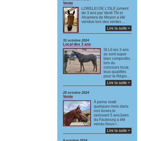
Vente
LORELEI DE L’ISLE jument
de 3 ans par Verdi TN et
Alcamera de Moyon a été
vendue lors des ventes ...
Lire la suite >
31 octobre 2024
Local des 3 ans
St Lô les 3 ans
se sont super
bien comportés
lors du
concours local,
tous qualifiés
pour le Régio...
Lire la suite >
25 octobre 2024
Vente
À peine resté
quelques mois dans
nos boxes,le
ravissant 5 ansJules
du Faubourg a été
vendu.Nous l...
Lire la suite >
9 octobre 2024