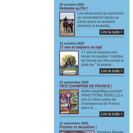
20 octobre 2025
Rebelote au Pin !
Les week-ends se suivent et
se ressemblent ! Après sa
2ème place la semaine
dernière la fantastiq...
Lire la suite >
12 octobre 2025
17 ans et toujours au top!
17 ans et toujours une
envie incroyable ! Urphéa
de Denat qui découvrait la
piste de " la prairie...
Lire la suite >
21 septembre 2025
VICE CHAMPION DE FRANCE !
Notre magnifique poulain
PANETTONE PERELLE a
pris la 2ème place du
championnat de France
dans la ...
Lire la suite >
11 septembre 2025
Premier et deuxième !
Pandoro Perelle