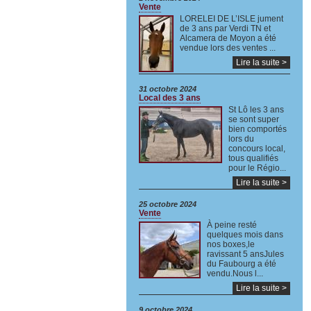
Vente
LORELEI DE L’ISLE jument
de 3 ans par Verdi TN et
Alcamera de Moyon a été
vendue lors des ventes ...
Lire la suite >
31 octobre 2024
Local des 3 ans
St Lô les 3 ans
se sont super
bien comportés
lors du
concours local,
tous qualifiés
pour le Régio...
Lire la suite >
25 octobre 2024
Vente
À peine resté
quelques mois dans
nos boxes,le
ravissant 5 ansJules
du Faubourg a été
vendu.Nous l...
Lire la suite >
9 octobre 2024