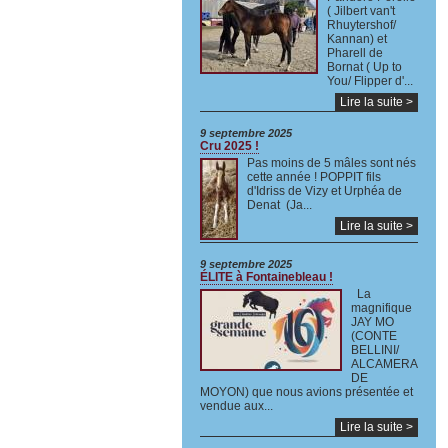
( Jilbert van't
Rhuytershof/
Kannan) et
Pharell de
Bornat ( Up to
You/ Flipper d'...
Lire la suite >
9 septembre 2025
Cru 2025 !
Pas moins de 5 mâles sont nés
cette année ! POPPIT fils
d'Idriss de Vizy et Urphéa de
Denat (Ja...
Lire la suite >
9 septembre 2025
ÉLITE à Fontainebleau !
La
magnifique
JAY MO
(CONTE
BELLINI/
ALCAMERA
DE
MOYON) que nous avions présentée et
vendue aux...
Lire la suite >