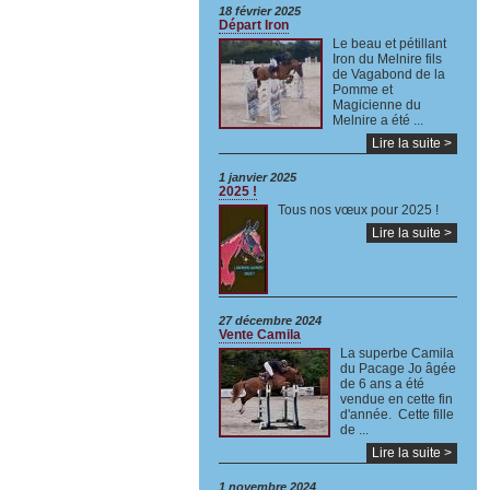
18 février 2025
Départ Iron
Le beau et pétillant
Iron du Melnire fils
de Vagabond de la
Pomme et
Magicienne du
Melnire a été ...
Lire la suite >
1 janvier 2025
2025 !
Tous nos vœux pour 2025 !
Lire la suite >
27 décembre 2024
Vente Camila
La superbe Camila
du Pacage Jo âgée
de 6 ans a été
vendue en cette fin
d'année. Cette fille
de ...
Lire la suite >
1 novembre 2024