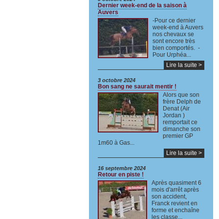
Dernier week-end de la saison à
Auvers
-Pour ce dernier
week-end à Auvers
nos chevaux se
sont encore très
bien comportés. -
Pour Urphéa...
Lire la suite >
3 octobre 2024
Bon sang ne saurait mentir !
Alors que son
frère Delph de
Denat (Air
Jordan )
remportait ce
dimanche son
premier GP
1m60 à Gas...
Lire la suite >
16 septembre 2024
Retour en piste !
Après quasiment 6
mois d'arrêt après
son accident,
Franck revient en
forme et enchaîne
les classe...