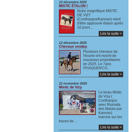
12 décembre 2025
MISTIC ÉTALON !
Notre magnifique MISTIC
DE VIZY
(Conthargos/Kannan) vient
d'être approuvé étalon après
10 jours ...
Lire la suite >
12 décembre 2025
Chevaux vendus
Plusieurs chevaux de
l'écurie ont rejoint de
nouveaux propriétaires
en 2025. Le 7ans
ITHAQUEN'CO...
Lire la suite >
12 novembre 2025
Mistic de Vizy
Le beau Mistic
de Vizy (
Conthargos
avec Riumata
des Malais par
Kannan)
marche sur les
traces de ...
Lire la suite >