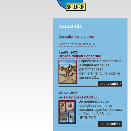
Actualités
Consulter les archives
S'abonner aux flux RSS
3 juillet 2026
Urphéa toujours en forme
Urphéa de Denat continue
à aligner les belles
performances :
dernièrement une victoire
sur une 13...
Lire la suite >
29 avril 2026
La saison bat son plein !
De nombreux super
résultat ces dernières
semaines pour les chevaux
de l'écurie. À 18 ans
URPHÉA D...
Lire la suite >