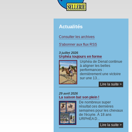
Actualités
Consulter les archives
S'abonner aux flux RSS
3 juillet 2026
Urphéa toujours en forme
Urphéa de Denat continue
à aligner les belles
performances :
dernièrement une victoire
sur une 13...
Lire la suite >
29 avril 2026
La saison bat son plein !
De nombreux super
résultat ces dernières
semaines pour les chevaux
de l'écurie. À 18 ans
URPHÉA D...
Lire la suite >