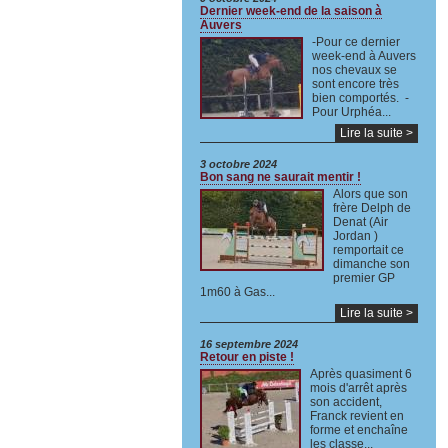
Dernier week-end de la saison à
Auvers
-Pour ce dernier
week-end à Auvers
nos chevaux se
sont encore très
bien comportés. -
Pour Urphéa...
Lire la suite >
3 octobre 2024
Bon sang ne saurait mentir !
Alors que son
frère Delph de
Denat (Air
Jordan )
remportait ce
dimanche son
premier GP
1m60 à Gas...
Lire la suite >
16 septembre 2024
Retour en piste !
Après quasiment 6
mois d'arrêt après
son accident,
Franck revient en
forme et enchaîne
les classe...