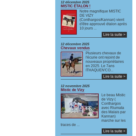
12 décembre 2025
MISTIC ÉTALON !
Notre magnifique MISTIC
DE VIZY
(Conthargos/Kannan) vient
d'être approuvé étalon après
10 jours ...
Lire la suite >
12 décembre 2025
Chevaux vendus
Plusieurs chevaux de
l'écurie ont rejoint de
nouveaux propriétaires
en 2025. Le 7ans
ITHAQUEN'CO...
Lire la suite >
12 novembre 2025
Mistic de Vizy
Le beau Mistic
de Vizy (
Conthargos
avec Riumata
des Malais par
Kannan)
marche sur les
traces de ...
Lire la suite >