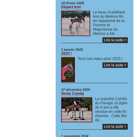
18 février 2025
Départ Iron
Le beau et pétillant
Iron du Melnire fils
de Vagabond de la
Pomme et
Magicienne du
Melnire a été ...
Lire la suite >
1 janvier 2025
2025 !
Tous nos vœux pour 2025 !
Lire la suite >
27 décembre 2024
Vente Camila
La superbe Camila
du Pacage Jo âgée
de 6 ans a été
vendue en cette fin
d'année. Cette fille
de ...
Lire la suite >
1 novembre 2024