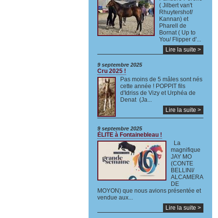
( Jilbert van't
Rhuytershof/
Kannan) et
Pharell de
Bornat ( Up to
You/ Flipper d'...
Lire la suite >
9 septembre 2025
Cru 2025 !
Pas moins de 5 mâles sont nés
cette année ! POPPIT fils
d'Idriss de Vizy et Urphéa de
Denat (Ja...
Lire la suite >
9 septembre 2025
ÉLITE à Fontainebleau !
La
magnifique
JAY MO
(CONTE
BELLINI/
ALCAMERA
DE
MOYON) que nous avions présentée et
vendue aux...
Lire la suite >