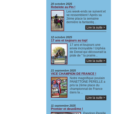
20 octobre 2025
Rebelote au Pin !
Les week-ends se suivent et
se ressemblent ! Après sa
2ème place la semaine
dernière la fantastiq...
Lire la suite >
12 octobre 2025
17 ans et toujours au top!
17 ans et toujours une
envie incroyable ! Urphéa
de Denat qui découvrait la
piste de " la prairie...
Lire la suite >
21 septembre 2025
VICE CHAMPION DE FRANCE !
Notre magnifique poulain
PANETTONE PERELLE a
pris la 2ème place du
championnat de France
dans la ...
Lire la suite >
11 septembre 2025
Premier et deuxième !
Pandoro Perelle