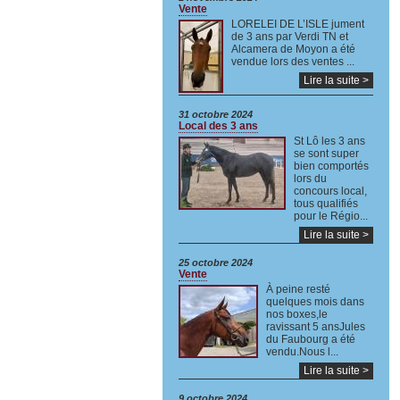
Vente
LORELEI DE L’ISLE jument
de 3 ans par Verdi TN et
Alcamera de Moyon a été
vendue lors des ventes ...
Lire la suite >
31 octobre 2024
Local des 3 ans
St Lô les 3 ans
se sont super
bien comportés
lors du
concours local,
tous qualifiés
pour le Régio...
Lire la suite >
25 octobre 2024
Vente
À peine resté
quelques mois dans
nos boxes,le
ravissant 5 ansJules
du Faubourg a été
vendu.Nous l...
Lire la suite >
9 octobre 2024