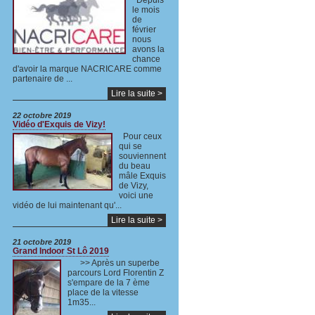
Depuis
le mois
de
février
nous
avons la
chance
d'avoir la marque NACRICARE comme
partenaire de ...
Lire la suite >
22 octobre 2019
Vidéo d'Exquis de Vizy!
Pour ceux
qui se
souviennent
du beau
mâle Exquis
de Vizy,
voici une
vidéo de lui maintenant qu'...
Lire la suite >
21 octobre 2019
Grand Indoor St Lô 2019
>> Après un superbe
parcours Lord Florentin Z
s'empare de la 7 ème
place de la vitesse
1m35...