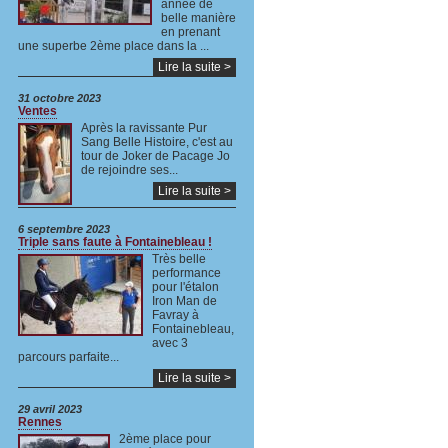
année de
belle manière
en prenant
une superbe 2ème place dans la ...
Lire la suite >
31 octobre 2023
Ventes
Après la ravissante Pur
Sang Belle Histoire, c'est au
tour de Joker de Pacage Jo
de rejoindre ses...
Lire la suite >
6 septembre 2023
Triple sans faute à Fontainebleau !
Très belle
performance
pour l'étalon
Iron Man de
Favray à
Fontainebleau,
avec 3
parcours parfaite...
Lire la suite >
29 avril 2023
Rennes
2ème place pour