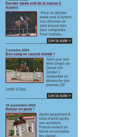
Dernier week-end de la saison à
Auvers
-Pour ce dernier
week-end à Auvers
nos chevaux se
sont encore très
bien comportés. -
Pour Urphéa...
Lire la suite >
3 octobre 2024
Bon sang ne saurait mentir !
Alors que son
frère Delph de
Denat (Air
Jordan )
remportait ce
dimanche son
premier GP
1m60 à Gas...
Lire la suite >
16 septembre 2024
Retour en piste !
Après quasiment 6
mois d'arrêt après
son accident,
Franck revient en
forme et enchaîne
les classe...