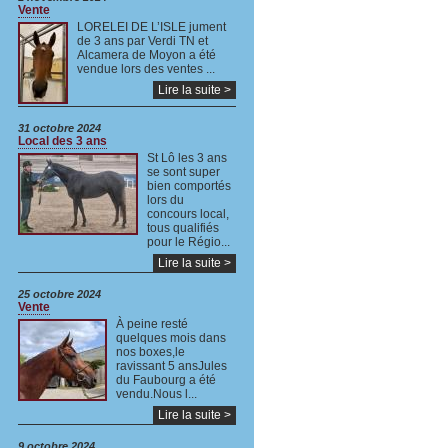
Vente
LORELEI DE L’ISLE jument
de 3 ans par Verdi TN et
Alcamera de Moyon a été
vendue lors des ventes ...
Lire la suite >
31 octobre 2024
Local des 3 ans
St Lô les 3 ans
se sont super
bien comportés
lors du
concours local,
tous qualifiés
pour le Régio...
Lire la suite >
25 octobre 2024
Vente
À peine resté
quelques mois dans
nos boxes,le
ravissant 5 ansJules
du Faubourg a été
vendu.Nous l...
Lire la suite >
9 octobre 2024