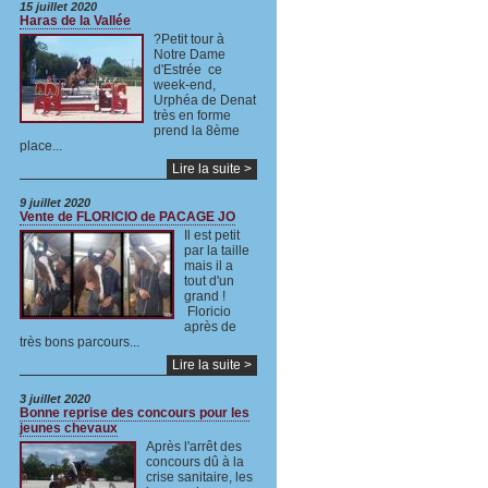
15 juillet 2020
Haras de la Vallée
?Petit tour à
Notre Dame
d'Estrée ce
week-end,
Urphéa de Denat
très en forme
prend la 8ème
place...
Lire la suite >
9 juillet 2020
Vente de FLORICIO de PACAGE JO
Il est petit
par la taille
mais il a
tout d'un
grand !
Floricio
après de
très bons parcours...
Lire la suite >
3 juillet 2020
Bonne reprise des concours pour les
jeunes chevaux
Après l'arrêt des
concours dû à la
crise sanitaire, les