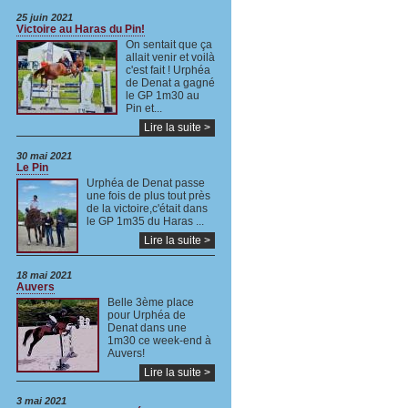
25 juin 2021
Victoire au Haras du Pin!
On sentait que ça
allait venir et voilà
c'est fait ! Urphéa
de Denat a gagné
le GP 1m30 au
Pin et...
Lire la suite >
30 mai 2021
Le Pin
Urphéa de Denat passe
une fois de plus tout près
de la victoire,c'était dans
le GP 1m35 du Haras ...
Lire la suite >
18 mai 2021
Auvers
Belle 3ème place
pour Urphéa de
Denat dans une
1m30 ce week-end à
Auvers!
Lire la suite >
3 mai 2021