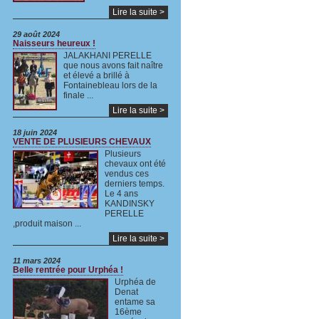
Lire la suite >
29 août 2024
Naisseurs heureux !
JALAKHANI PERELLE
que nous avons fait naître
et élevé a brillé à
Fontainebleau lors de la
finale ...
Lire la suite >
18 juin 2024
VENTE DE PLUSIEURS CHEVAUX
Plusieurs
chevaux ont été
vendus ces
derniers temps.
Le 4 ans
KANDINSKY
PERELLE
,produit maison ...
Lire la suite >
11 mars 2024
Belle rentrée pour Urphéa !
Urphéa de
Denat
entame sa
16ème