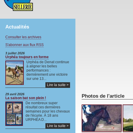
Actualités
Consulter les archives
S'abonner aux flux RSS
3 juillet 2026
Urphéa toujours en forme
Urphéa de Denat continue
à aligner les belles
performances :
dernièrement une victoire
sur une 13...
Lire la suite >
29 avril 2026
Photos de l'article
La saison bat son plein !
De nombreux super
résultat ces dernières
semaines pour les chevaux
de l'écurie. À 18 ans
URPHÉA D...
Lire la suite >