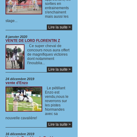
sorties en
entrainements
s'enchainent
mais aussi les
stage...
Lire la suite >
8 janvier 2020
VENTE DE LORD FLORENTIN Z
Ce super cheval de
concours nous aura offert
de magnifiques victoires
dont notamment
l'inoublia...
Lire la suite >
24 décembre 2019
vente d'Enzo
Le pétillant
Enzo est
vendu,nous le
reverrons sur
les pistes
Normandes
avec sa
nouvelle cavalière!
Lire la suite >
16 décembre 2019