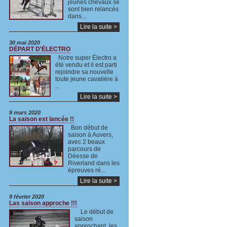
jeunes chevaux se
sont bien relancés
dans...
Lire la suite >
30 mai 2020
DÉPART D'ÉLECTRO
Notre super Électro a
été vendu et il est parti
rejoindre sa nouvelle
toute jeune cavalière à
...
Lire la suite >
9 mars 2020
La saison est lancée !!
Bon début de
saison à Auvers,
avec 2 beaux
parcours de
Déesse de
Riverland dans les
épreuves ré...
Lire la suite >
9 février 2020
Las saison approche !!!
Le début de
saison
approchant, les