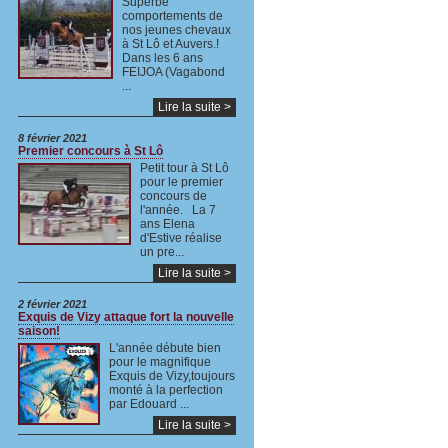
Superbe
comportements de
nos jeunes chevaux
à St Lô et Auvers.!
Dans les 6 ans
FEIJOA (Vagabond
...
Lire la suite >
8 février 2021
Premier concours à St Lô
Petit tour à St Lô
pour le premier
concours de
l'année. La 7
ans Elena
d'Estive réalise
un pre...
Lire la suite >
2 février 2021
Exquis de Vizy attaque fort la nouvelle
saison!
L'année débute bien
pour le magnifique
Exquis de Vizy,toujours
monté à la perfection
par Edouard ...
Lire la suite >