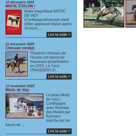
12 décembre 2025
MISTIC ÉTALON !
Notre magnifique MISTIC
DE VIZY
(Conthargos/Kannan) vient
d'être approuvé étalon après
10 jours ...
Lire la suite >
12 décembre 2025
Chevaux vendus
Plusieurs chevaux de
l'écurie ont rejoint de
nouveaux propriétaires
en 2025. Le 7ans
ITHAQUEN'CO...
Lire la suite >
12 novembre 2025
Mistic de Vizy
Le beau Mistic
de Vizy (
Conthargos
avec Riumata
des Malais par
Kannan)
marche sur les
traces de ...
Lire la suite >