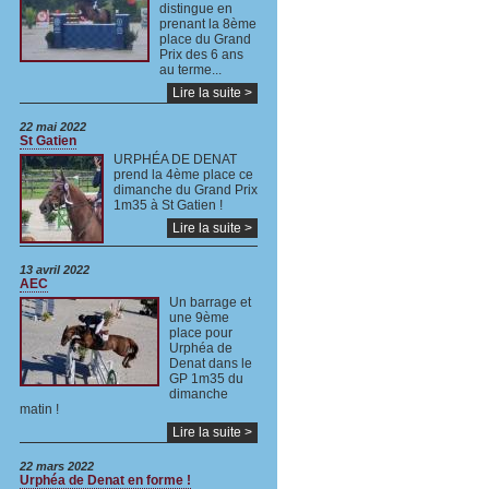
distingue en
prenant la 8ème
place du Grand
Prix des 6 ans
au terme...
Lire la suite >
22 mai 2022
St Gatien
URPHÉA DE DENAT
prend la 4ème place ce
dimanche du Grand Prix
1m35 à St Gatien !
Lire la suite >
13 avril 2022
AEC
Un barrage et
une 9ème
place pour
Urphéa de
Denat dans le
GP 1m35 du
dimanche
matin !
Lire la suite >
22 mars 2022
Urphéa de Denat en forme !