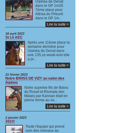
Urphéa de Denat
dans le GP 1m35
7ème place pour
Alésia du Prieuré
dans le GP 1m...
Lire la suite >
18 avril 2023
St Lô AEC
Après une 11ème place la
semaine dernière pour
Urphéa de Denat dans
une 135,ce week-end elle
a pr...
Lire la suite >
21 février 2023
Notre IDRISS DE VIZY au salon des
étalons
Notre superbe fils de Balou
du Rouet et Riumata des
Malais par Kannan était en
pleine forme au sa...
Lire la suite >
2 janvier 2023
2023!
Toute l'équipe qui prend
soin des chevaux au