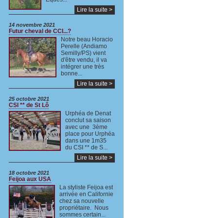
Lire la suite >
14 novembre 2021
Futur cheval de CCI...?
Notre beau Horacio
Perelle (Andiamo
Semilly/PS) vient
d'être vendu, il va
intégrer une très
bonne...
Lire la suite >
25 octobre 2021
CSI ** de St Lô
Urphéa de Denat
conclut sa saison
avec une 3ème
place pour Urphéa
dans une 1m35
du CSI ** de S...
Lire la suite >
18 octobre 2021
Feijoa aux USA
La styliste Feijoa est
arrivée en Californie
chez sa nouvelle
propriétaire. Nous
sommes certain...