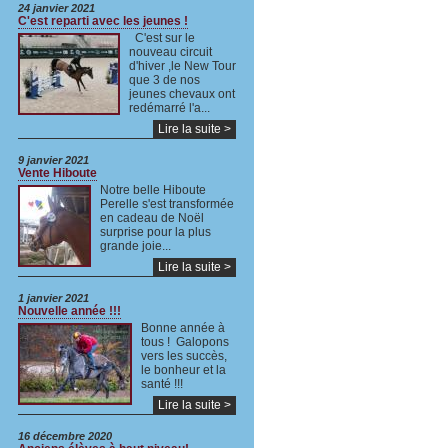
24 janvier 2021
C'est reparti avec les jeunes !
C'est sur le
nouveau circuit
d'hiver ,le New Tour
que 3 de nos
jeunes chevaux ont
redémarré l'a...
Lire la suite >
9 janvier 2021
Vente Hiboute
Notre belle Hiboute
Perelle s'est transformée
en cadeau de Noël
surprise pour la plus
grande joie...
Lire la suite >
1 janvier 2021
Nouvelle année !!!
Bonne année à
tous ! Galopons
vers les succès,
le bonheur et la
santé !!!
Lire la suite >
16 décembre 2020