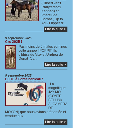
( Jilbert van't
Rhuytershof/
Kannan) et
Pharell de
Bornat ( Up to
You/ Flipper d'...
Lire la suite >
9 septembre 2025
Cru 2025 !
Pas moins de 5 mâles sont nés
cette année ! POPPIT fils
d'Idriss de Vizy et Urphéa de
Denat (Ja...
Lire la suite >
9 septembre 2025
ÉLITE à Fontainebleau !
La
magnifique
JAY MO
(CONTE
BELLINI/
ALCAMERA
DE
MOYON) que nous avions présentée et
vendue aux...
Lire la suite >