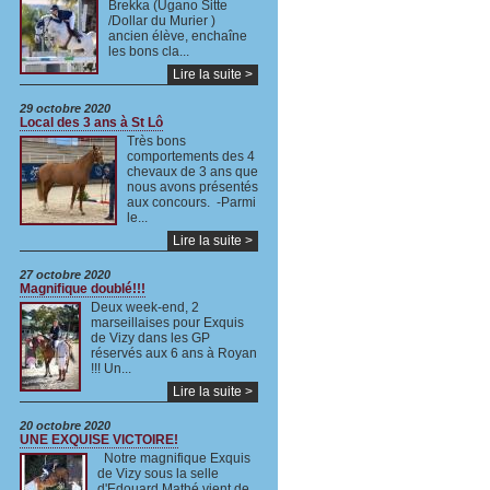
Brekka (Ugano Sitte
/Dollar du Murier )
ancien élève, enchaîne
les bons cla...
Lire la suite >
29 octobre 2020
Local des 3 ans à St Lô
Très bons
comportements des 4
chevaux de 3 ans que
nous avons présentés
aux concours. -Parmi
le...
Lire la suite >
27 octobre 2020
Magnifique doublé!!!
Deux week-end, 2
marseillaises pour Exquis
de Vizy dans les GP
réservés aux 6 ans à Royan
!!! Un...
Lire la suite >
20 octobre 2020
UNE EXQUISE VICTOIRE!
Notre magnifique Exquis
de Vizy sous la selle
d'Edouard Mathé,vient de