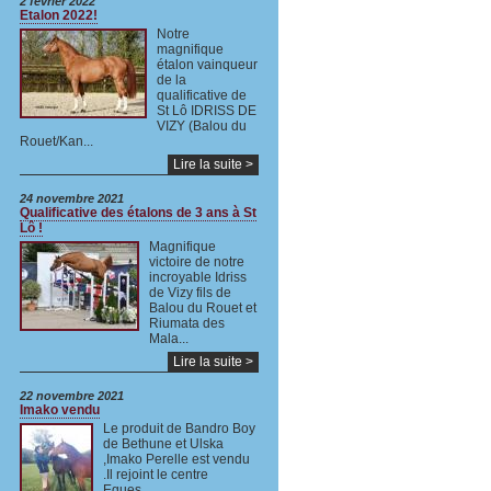
2 février 2022
Etalon 2022!
Notre
magnifique
étalon vainqueur
de la
qualificative de
St Lô IDRISS DE
VIZY (Balou du
Rouet/Kan...
Lire la suite >
24 novembre 2021
Qualificative des étalons de 3 ans à St
Lô !
Magnifique
victoire de notre
incroyable Idriss
de Vizy fils de
Balou du Rouet et
Riumata des
Mala...
Lire la suite >
22 novembre 2021
Imako vendu
Le produit de Bandro Boy
de Bethune et Ulska
,Imako Perelle est vendu
.Il rejoint le centre
Eques...