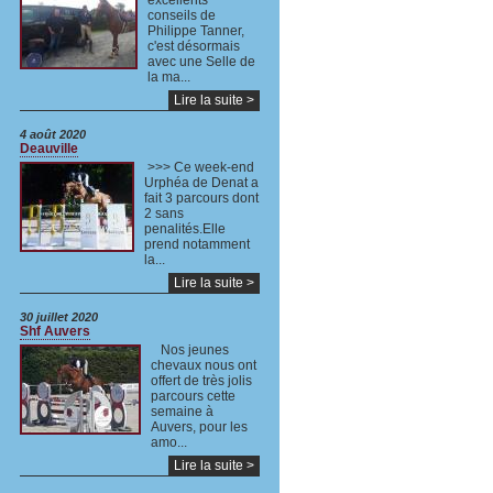
excellents
conseils de
Philippe Tanner,
c'est désormais
avec une Selle de
la ma...
Lire la suite >
4 août 2020
Deauville
>>> Ce week-end
Urphéa de Denat a
fait 3 parcours dont
2 sans
penalités.Elle
prend notamment
la...
Lire la suite >
30 juillet 2020
Shf Auvers
Nos jeunes
chevaux nous ont
offert de très jolis
parcours cette
semaine à
Auvers, pour les
amo...
Lire la suite >