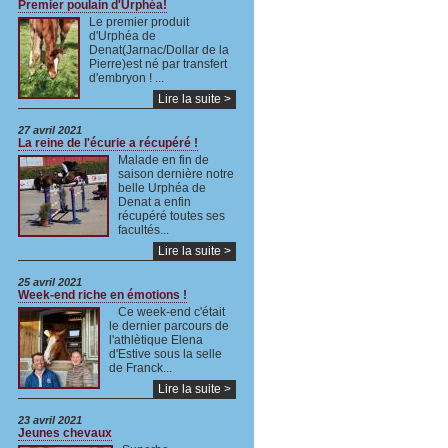
Premier poulain d'Urphéa!
Le premier produit
d'Urphéa de
Denat(Jarnac/Dollar de la
Pierre)est né par transfert
d'embryon ! ...
Lire la suite >
27 avril 2021
La reine de l'écurie a récupéré !
Malade en fin de
saison dernière notre
belle Urphéa de
Denat a enfin
récupéré toutes ses
facultés...
Lire la suite >
25 avril 2021
Week-end riche en émotions !
Ce week-end c'était
le dernier parcours de
l'athlètique Elena
d'Estive sous la selle
de Franck...
Lire la suite >
23 avril 2021
Jeunes chevaux