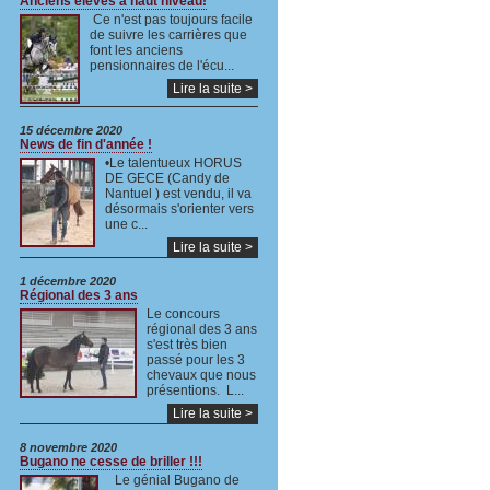
Anciens élèves à haut niveau!
Ce n'est pas toujours facile
de suivre les carrières que
font les anciens
pensionnaires de l'écu...
Lire la suite >
15 décembre 2020
News de fin d'année !
•Le talentueux HORUS
DE GECE (Candy de
Nantuel ) est vendu, il va
désormais s'orienter vers
une c...
Lire la suite >
1 décembre 2020
Régional des 3 ans
Le concours
régional des 3 ans
s'est très bien
passé pour les 3
chevaux que nous
présentions. L...
Lire la suite >
8 novembre 2020
Bugano ne cesse de briller !!!
Le génial Bugano de