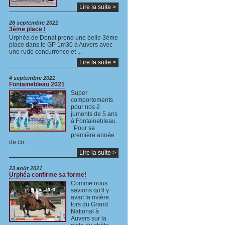
Lire la suite >
26 septembre 2021
3ème place !
Urphéa de Denat prend une belle 3ème
place dans le GP 1m30 à Auvers avec
une rude concurrence et ...
Lire la suite >
4 septembre 2021
Fontainebleau 2021
Super
comportements
pour nos 2
juments de 5 ans
à Fontainebleau.
Pour sa
première année
de co...
Lire la suite >
23 août 2021
Urphéa confirme sa forme!
Comme nous
savions qu'il y
avait la rivière
lors du Grand
National à
Auvers sur la