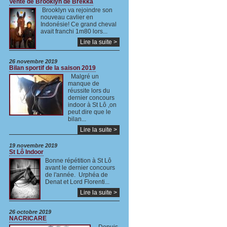
Vente de Brooklyn de Brekka
Brooklyn va rejoindre son
nouveau cavlier en
Indonésie! Ce grand cheval
avait franchi 1m80 lors...
Lire la suite >
26 novembre 2019
Bilan sportif de la saison 2019
Malgré un
manque de
réussite lors du
dernier concours
indoor à St Lô ,on
peut dire que le
bilan...
Lire la suite >
19 novembre 2019
St Lô Indoor
Bonne répétition à St Lô
avant le dernier concours
de l'année. Urphéa de
Denat et Lord Florenti...
Lire la suite >
26 octobre 2019
NACRICARE