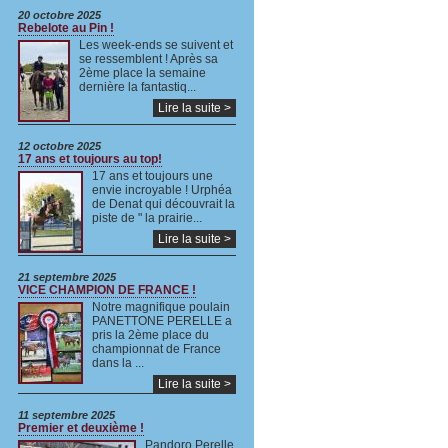
20 octobre 2025
Rebelote au Pin !
Les week-ends se suivent et
se ressemblent ! Après sa
2ème place la semaine
dernière la fantastiq...
Lire la suite >
12 octobre 2025
17 ans et toujours au top!
17 ans et toujours une
envie incroyable ! Urphéa
de Denat qui découvrait la
piste de " la prairie...
Lire la suite >
21 septembre 2025
VICE CHAMPION DE FRANCE !
Notre magnifique poulain
PANETTONE PERELLE a
pris la 2ème place du
championnat de France
dans la ...
Lire la suite >
11 septembre 2025
Premier et deuxième !
Pandoro Perelle