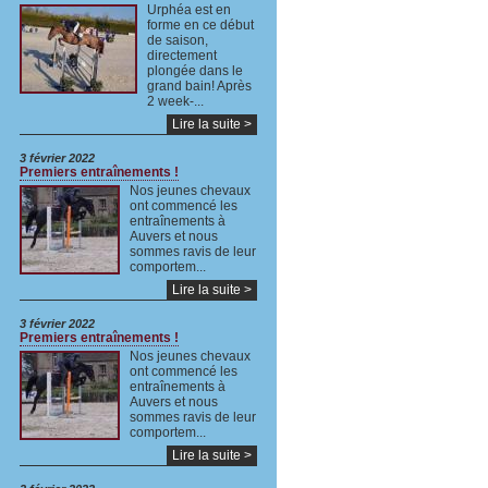
Urphéa est en
forme en ce début
de saison,
directement
plongée dans le
grand bain! Après
2 week-...
Lire la suite >
3 février 2022
Premiers entraînements !
Nos jeunes chevaux
ont commencé les
entraînements à
Auvers et nous
sommes ravis de leur
comportem...
Lire la suite >
3 février 2022
Premiers entraînements !
Nos jeunes chevaux
ont commencé les
entraînements à
Auvers et nous
sommes ravis de leur
comportem...
Lire la suite >