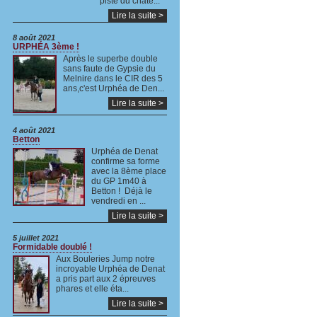
piste du châte...
Lire la suite >
8 août 2021
URPHÉA 3ème !
Après le superbe double
sans faute de Gypsie du
Melnire dans le CIR des 5
ans,c'est Urphéa de Den...
Lire la suite >
4 août 2021
Betton
Urphéa de Denat
confirme sa forme
avec la 8ème place
du GP 1m40 à
Betton ! Déjà le
vendredi en ...
Lire la suite >
5 juillet 2021
Formidable doublé !
Aux Bouleries Jump notre
incroyable Urphéa de Denat
a pris part aux 2 épreuves
phares et elle éta...
Lire la suite >