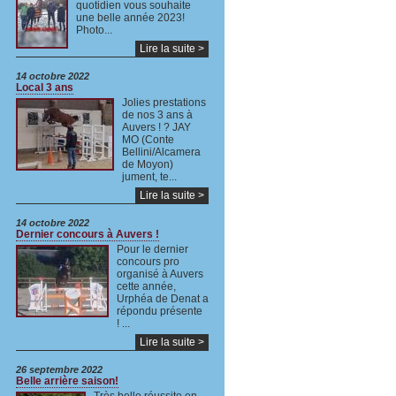
quotidien vous souhaite
une belle année 2023!
Photo...
Lire la suite >
14 octobre 2022
Local 3 ans
Jolies prestations
de nos 3 ans à
Auvers ! ? JAY
MO (Conte
Bellini/Alcamera
de Moyon)
jument, te...
Lire la suite >
14 octobre 2022
Dernier concours à Auvers !
Pour le dernier
concours pro
organisé à Auvers
cette année,
Urphéa de Denat a
répondu présente
! ...
Lire la suite >
26 septembre 2022
Belle arrière saison!