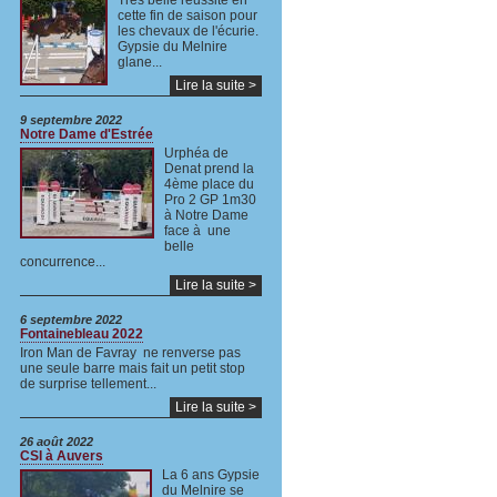
Très belle réussite en
cette fin de saison pour
les chevaux de l'écurie.
Gypsie du Melnire
glane...
Lire la suite >
9 septembre 2022
Notre Dame d'Estrée
Urphéa de
Denat prend la
4ème place du
Pro 2 GP 1m30
à Notre Dame
face à une
belle
concurrence...
Lire la suite >
6 septembre 2022
Fontainebleau 2022
Iron Man de Favray ne renverse pas
une seule barre mais fait un petit stop
de surprise tellement...
Lire la suite >
26 août 2022
CSI à Auvers
La 6 ans Gypsie
du Melnire se