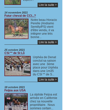
Lire la suite >
14 novembre 2021
Futur cheval de CCI...?
Notre beau Horacio
Perelle (Andiamo
Semilly/PS) vient
d'être vendu, il va
intégrer une très
bonne...
Lire la suite >
25 octobre 2021
CSI ** de St Lô
Urphéa de Denat
conclut sa saison
avec une 3ème
place pour Urphéa
dans une 1m35
du CSI ** de S...
Lire la suite >
18 octobre 2021
Feijoa aux USA
La styliste Feijoa est
arrivée en Californie
chez sa nouvelle
propriétaire. Nous
sommes certain...