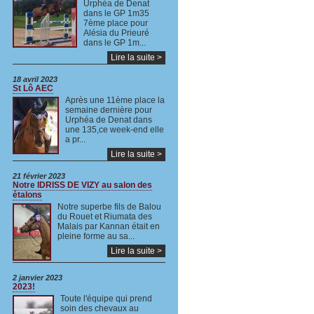
Urphéa de Denat
dans le GP 1m35
7ème place pour
Alésia du Prieuré
dans le GP 1m...
Lire la suite >
18 avril 2023
St Lô AEC
Après une 11ème place la
semaine dernière pour
Urphéa de Denat dans
une 135,ce week-end elle
a pr...
Lire la suite >
21 février 2023
Notre IDRISS DE VIZY au salon des
étalons
Notre superbe fils de Balou
du Rouet et Riumata des
Malais par Kannan était en
pleine forme au sa...
Lire la suite >
2 janvier 2023
2023!
Toute l'équipe qui prend
soin des chevaux au