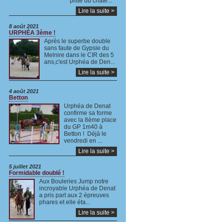
piste du châte...
Lire la suite >
8 août 2021
URPHÉA 3ème !
Après le superbe double
sans faute de Gypsie du
Melnire dans le CIR des 5
ans,c'est Urphéa de Den...
Lire la suite >
4 août 2021
Betton
Urphéa de Denat
confirme sa forme
avec la 8ème place
du GP 1m40 à
Betton ! Déjà le
vendredi en ...
Lire la suite >
5 juillet 2021
Formidable doublé !
Aux Bouleries Jump notre
incroyable Urphéa de Denat
a pris part aux 2 épreuves
phares et elle éta...
Lire la suite >