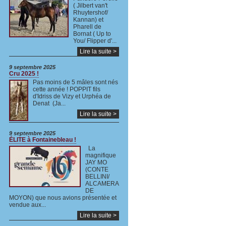
( Jilbert van't
Rhuytershof/
Kannan) et
Pharell de
Bornat ( Up to
You/ Flipper d'...
Lire la suite >
9 septembre 2025
Cru 2025 !
Pas moins de 5 mâles sont nés
cette année ! POPPIT fils
d'Idriss de Vizy et Urphéa de
Denat (Ja...
Lire la suite >
9 septembre 2025
ÉLITE à Fontainebleau !
La
magnifique
JAY MO
(CONTE
BELLINI/
ALCAMERA
DE
MOYON) que nous avions présentée et
vendue aux...
Lire la suite >