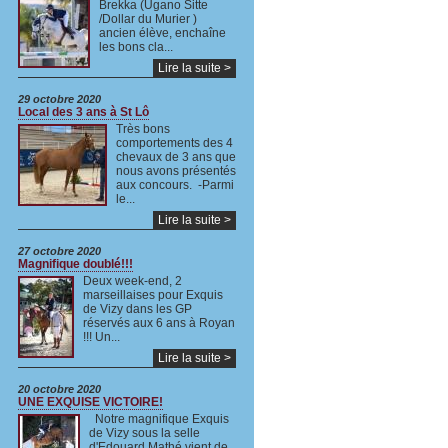
Brekka (Ugano Sitte
/Dollar du Murier )
ancien élève, enchaîne
les bons cla...
Lire la suite >
29 octobre 2020
Local des 3 ans à St Lô
Très bons
comportements des 4
chevaux de 3 ans que
nous avons présentés
aux concours. -Parmi
le...
Lire la suite >
27 octobre 2020
Magnifique doublé!!!
Deux week-end, 2
marseillaises pour Exquis
de Vizy dans les GP
réservés aux 6 ans à Royan
!!! Un...
Lire la suite >
20 octobre 2020
UNE EXQUISE VICTOIRE!
Notre magnifique Exquis
de Vizy sous la selle
d'Edouard Mathé,vient de