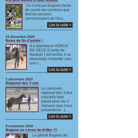
Anciens élèves à haut niveau!
Ce n'est pas toujours facile
de suivre les carrières que
font les anciens
pensionnaires de l'écu...
Lire la suite >
15 décembre 2020
News de fin d'année !
•Le talentueux HORUS
DE GECE (Candy de
Nantuel ) est vendu, il va
désormais s'orienter vers
une c...
Lire la suite >
1 décembre 2020
Régional des 3 ans
Le concours
régional des 3 ans
s'est très bien
passé pour les 3
chevaux que nous
présentions. L...
Lire la suite >
8 novembre 2020
Bugano ne cesse de briller !!!
Le génial Bugano de