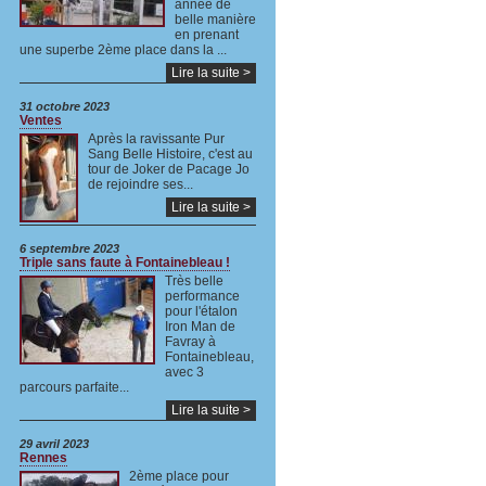
année de
belle manière
en prenant
une superbe 2ème place dans la ...
Lire la suite >
31 octobre 2023
Ventes
Après la ravissante Pur
Sang Belle Histoire, c'est au
tour de Joker de Pacage Jo
de rejoindre ses...
Lire la suite >
6 septembre 2023
Triple sans faute à Fontainebleau !
Très belle
performance
pour l'étalon
Iron Man de
Favray à
Fontainebleau,
avec 3
parcours parfaite...
Lire la suite >
29 avril 2023
Rennes
2ème place pour