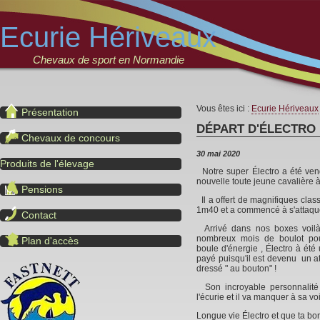
Ecurie Hériveaux
Chevaux de sport en Normandie
Vous êtes ici :
Ecurie Hériveaux
Présentation
DÉPART D'ÉLECTRO
Chevaux de concours
30 mai 2020
Produits de l'élevage
Notre super Électro a été vendu
nouvelle toute jeune cavalière
Pensions
Il a offert de magnifiques cla
1m40 et a commencé à s'attaqu
Contact
Arrivé dans nos boxes voilà 
nombreux mois de boulot pour
Plan d'accès
boule d'énergie , Électro à été 
payé puisqu'il est devenu un a
dressé " au bouton" !
Son incroyable personnalité
l'écurie et il va manquer à sa v
Longue vie Électro et que ta bon