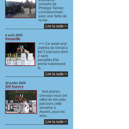
excellents
conseils de
Philippe Tanner,
c'est désormais
avec une Selle de
la ma...
Lire la suite >
4 août 2020
Deauville
>>> Ce week-end
Urphéa de Denat a
fait 3 parcours dont
2 sans
penalités.Elle
prend notamment
la...
Lire la suite >
30 juillet 2020
Shf Auvers
Nos jeunes
chevaux nous ont
offert de très jolis
parcours cette
semaine à
Auvers, pour les
amo...
Lire la suite >