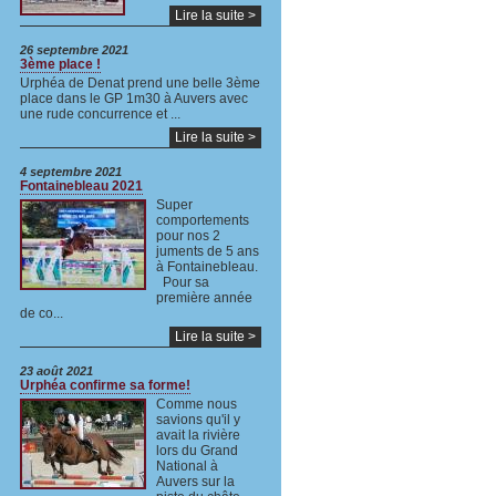
Lire la suite >
26 septembre 2021
3ème place !
Urphéa de Denat prend une belle 3ème
place dans le GP 1m30 à Auvers avec
une rude concurrence et ...
Lire la suite >
4 septembre 2021
Fontainebleau 2021
Super
comportements
pour nos 2
juments de 5 ans
à Fontainebleau.
Pour sa
première année
de co...
Lire la suite >
23 août 2021
Urphéa confirme sa forme!
Comme nous
savions qu'il y
avait la rivière
lors du Grand
National à
Auvers sur la