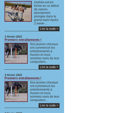
Urphéa est en
forme en ce début
de saison,
directement
plongée dans le
grand bain! Après
2 week-...
Lire la suite >
3 février 2022
Premiers entraînements !
Nos jeunes chevaux
ont commencé les
entraînements à
Auvers et nous
sommes ravis de leur
comportem...
Lire la suite >
3 février 2022
Premiers entraînements !
Nos jeunes chevaux
ont commencé les
entraînements à
Auvers et nous
sommes ravis de leur
comportem...
Lire la suite >