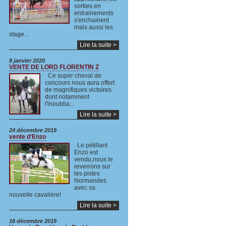
sorties en
entrainements
s'enchainent
mais aussi les
stage...
Lire la suite >
8 janvier 2020
VENTE DE LORD FLORENTIN Z
Ce super cheval de
concours nous aura offert
de magnifiques victoires
dont notamment
l'inoublia...
Lire la suite >
24 décembre 2019
vente d'Enzo
Le pétillant
Enzo est
vendu,nous le
reverrons sur
les pistes
Normandes
avec sa
nouvelle cavalière!
Lire la suite >
16 décembre 2019