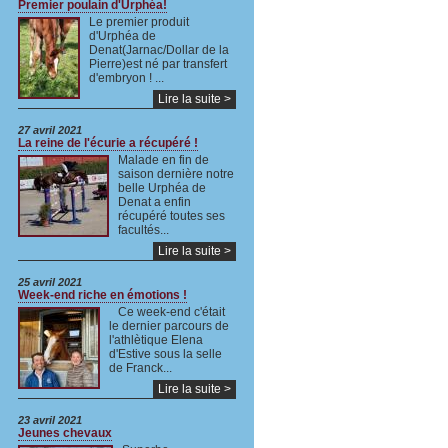
Premier poulain d'Urphéa!
Le premier produit
d'Urphéa de
Denat(Jarnac/Dollar de la
Pierre)est né par transfert
d'embryon ! ...
Lire la suite >
27 avril 2021
La reine de l'écurie a récupéré !
Malade en fin de
saison dernière notre
belle Urphéa de
Denat a enfin
récupéré toutes ses
facultés...
Lire la suite >
25 avril 2021
Week-end riche en émotions !
Ce week-end c'était
le dernier parcours de
l'athlètique Elena
d'Estive sous la selle
de Franck...
Lire la suite >
23 avril 2021
Jeunes chevaux