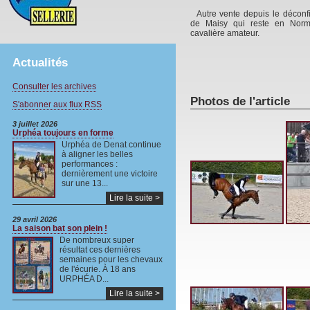
Autre vente depuis le déconf
de Maisy qui reste en Norm
cavalière amateur.
Actualités
Consulter les archives
Photos de l'article
S'abonner aux flux RSS
3 juillet 2026
Urphéa toujours en forme
Urphéa de Denat continue
à aligner les belles
performances :
dernièrement une victoire
sur une 13...
Lire la suite >
29 avril 2026
La saison bat son plein !
De nombreux super
résultat ces dernières
semaines pour les chevaux
de l'écurie. À 18 ans
URPHÉA D...
Lire la suite >