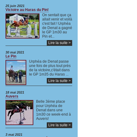
25 juin 2021
Victoire au Haras du Pin!
On sentait que ça
allait venir et voilà
c'est fait ! Urphéa
de Denat a gagné
le GP 1m30 au
Pin et...
Lire la suite >
30 mai 2021
Le Pin
Urphéa de Denat passe
une fois de plus tout près
de la victoire,c'était dans
le GP 1m35 du Haras ...
Lire la suite >
18 mai 2021
Auvers
Belle 3ème place
pour Urphéa de
Denat dans une
1m30 ce week-end à
Auvers!
Lire la suite >
3 mai 2021