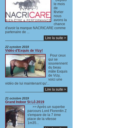
Depuis
le mois
de
février
nous
avons la
chance
d'avoir la marque NACRICARE comme
partenaire de ...
Lire la suite >
22 octobre 2019
Vidéo d'Exquis de Vizy!
Pour ceux
qui se
souviennent
du beau
mâle Exquis
de Vizy,
voici une
vidéo de lui maintenant qu'...
Lire la suite >
21 octobre 2019
Grand Indoor St Lô 2019
>> Après un superbe
parcours Lord Florentin Z
s'empare de la 7 ème
place de la vitesse
1m35...