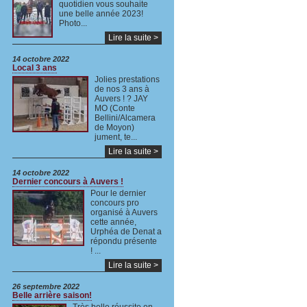
quotidien vous souhaite
une belle année 2023!
Photo...
Lire la suite >
14 octobre 2022
Local 3 ans
Jolies prestations
de nos 3 ans à
Auvers ! ? JAY
MO (Conte
Bellini/Alcamera
de Moyon)
jument, te...
Lire la suite >
14 octobre 2022
Dernier concours à Auvers !
Pour le dernier
concours pro
organisé à Auvers
cette année,
Urphéa de Denat a
répondu présente
! ...
Lire la suite >
26 septembre 2022
Belle arrière saison!