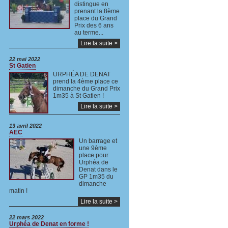
distingue en
prenant la 8ème
place du Grand
Prix des 6 ans
au terme...
Lire la suite >
22 mai 2022
St Gatien
URPHÉA DE DENAT
prend la 4ème place ce
dimanche du Grand Prix
1m35 à St Gatien !
Lire la suite >
13 avril 2022
AEC
Un barrage et
une 9ème
place pour
Urphéa de
Denat dans le
GP 1m35 du
dimanche
matin !
Lire la suite >
22 mars 2022
Urphéa de Denat en forme !