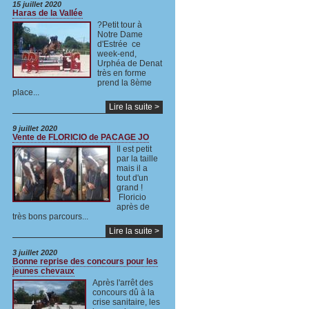
15 juillet 2020
Haras de la Vallée
?Petit tour à
Notre Dame
d'Estrée ce
week-end,
Urphéa de Denat
très en forme
prend la 8ème
place...
Lire la suite >
9 juillet 2020
Vente de FLORICIO de PACAGE JO
Il est petit
par la taille
mais il a
tout d'un
grand !
Floricio
après de
très bons parcours...
Lire la suite >
3 juillet 2020
Bonne reprise des concours pour les
jeunes chevaux
Après l'arrêt des
concours dû à la
crise sanitaire, les