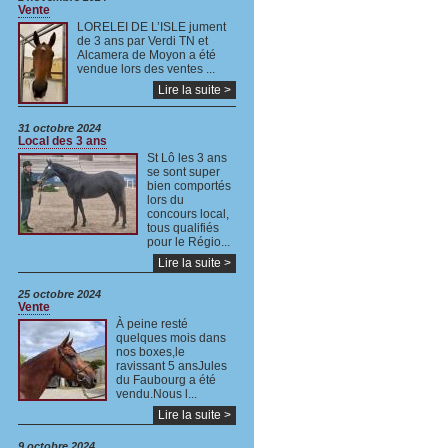
Vente
LORELEI DE L’ISLE jument
de 3 ans par Verdi TN et
Alcamera de Moyon a été
vendue lors des ventes ...
Lire la suite >
31 octobre 2024
Local des 3 ans
St Lô les 3 ans
se sont super
bien comportés
lors du
concours local,
tous qualifiés
pour le Régio...
Lire la suite >
25 octobre 2024
Vente
À peine resté
quelques mois dans
nos boxes,le
ravissant 5 ansJules
du Faubourg a été
vendu.Nous l...
Lire la suite >
9 octobre 2024