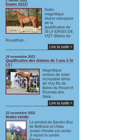
2 février 2022
Etalon 2022!
Notre
magnifique
étalon vainqueur
de la
qualificative de
St Lô IDRISS DE
VIZY (Balou du
Rouet/Kan...
Lire la suite >
24 novembre 2021
Qualificative des étalons de 3 ans à St
Lô !
Magnifique
victoire de notre
incroyable Idriss
de Vizy fils de
Balou du Rouet et
Riumata des
Mala...
Lire la suite >
22 novembre 2021
Imako vendu
Le produit de Bandro Boy
de Bethune et Ulska
,Imako Perelle est vendu
.Il rejoint le centre
Eques...