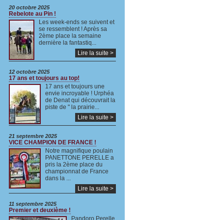
20 octobre 2025
Rebelote au Pin !
Les week-ends se suivent et
se ressemblent ! Après sa
2ème place la semaine
dernière la fantastiq...
Lire la suite >
12 octobre 2025
17 ans et toujours au top!
17 ans et toujours une
envie incroyable ! Urphéa
de Denat qui découvrait la
piste de " la prairie...
Lire la suite >
21 septembre 2025
VICE CHAMPION DE FRANCE !
Notre magnifique poulain
PANETTONE PERELLE a
pris la 2ème place du
championnat de France
dans la ...
Lire la suite >
11 septembre 2025
Premier et deuxième !
Pandoro Perelle