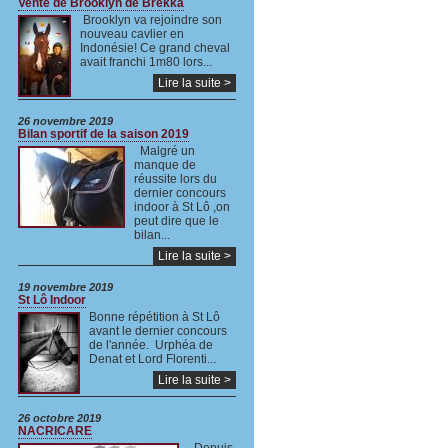
Vente de Brooklyn de Brekka
Brooklyn va rejoindre son
nouveau cavlier en
Indonésie! Ce grand cheval
avait franchi 1m80 lors...
Lire la suite >
26 novembre 2019
Bilan sportif de la saison 2019
Malgré un
manque de
réussite lors du
dernier concours
indoor à St Lô ,on
peut dire que le
bilan...
Lire la suite >
19 novembre 2019
St Lô Indoor
Bonne répétition à St Lô
avant le dernier concours
de l'année. Urphéa de
Denat et Lord Florenti...
Lire la suite >
26 octobre 2019
NACRICARE