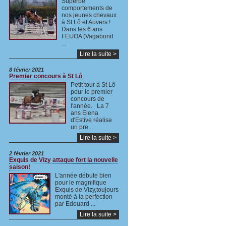
Superbe
comportements de
nos jeunes chevaux
à St Lô et Auvers.!
Dans les 6 ans
FEIJOA (Vagabond
...
Lire la suite >
8 février 2021
Premier concours à St Lô
Petit tour à St Lô
pour le premier
concours de
l'année. La 7
ans Elena
d'Estive réalise
un pre...
Lire la suite >
2 février 2021
Exquis de Vizy attaque fort la nouvelle
saison!
L'année débute bien
pour le magnifique
Exquis de Vizy,toujours
monté à la perfection
par Edouard ...
Lire la suite >