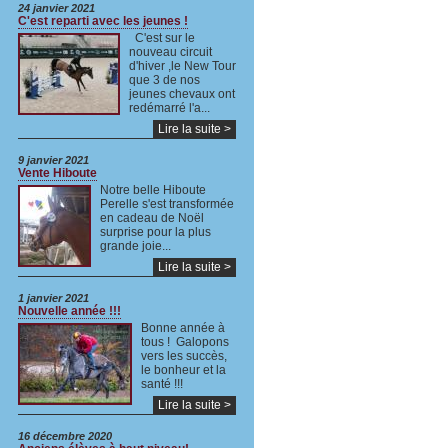
24 janvier 2021
C'est reparti avec les jeunes !
C'est sur le
nouveau circuit
d'hiver ,le New Tour
que 3 de nos
jeunes chevaux ont
redémarré l'a...
Lire la suite >
9 janvier 2021
Vente Hiboute
Notre belle Hiboute
Perelle s'est transformée
en cadeau de Noël
surprise pour la plus
grande joie...
Lire la suite >
1 janvier 2021
Nouvelle année !!!
Bonne année à
tous ! Galopons
vers les succès,
le bonheur et la
santé !!!
Lire la suite >
16 décembre 2020