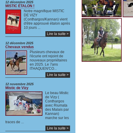
12 décembre 2025
MISTIC ÉTALON !
Notre magnifique MISTIC
DE VIZY
(Conthargos/Kannan) vient
d'être approuvé étalon après
10 jours ...
Lire la suite >
12 décembre 2025
Chevaux vendus
Plusieurs chevaux de
l'écurie ont rejoint de
nouveaux propriétaires
en 2025. Le 7ans
ITHAQUEN'CO...
Lire la suite >
12 novembre 2025
Mistic de Vizy
Le beau Mistic
de Vizy (
Conthargos
avec Riumata
des Malais par
Kannan)
marche sur les
traces de ...
Lire la suite >