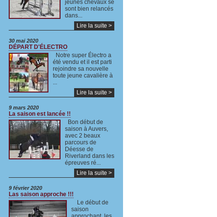
jeunes chevaux se
sont bien relancés
dans...
Lire la suite >
30 mai 2020
DÉPART D'ÉLECTRO
Notre super Électro a
été vendu et il est parti
rejoindre sa nouvelle
toute jeune cavalière à
...
Lire la suite >
9 mars 2020
La saison est lancée !!
Bon début de
saison à Auvers,
avec 2 beaux
parcours de
Déesse de
Riverland dans les
épreuves ré...
Lire la suite >
9 février 2020
Las saison approche !!!
Le début de
saison
approchant, les