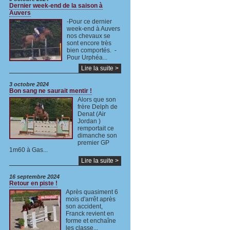
Dernier week-end de la saison à
Auvers
-Pour ce dernier
week-end à Auvers
nos chevaux se
sont encore très
bien comportés. -
Pour Urphéa...
Lire la suite >
3 octobre 2024
Bon sang ne saurait mentir !
Alors que son
frère Delph de
Denat (Air
Jordan )
remportait ce
dimanche son
premier GP
1m60 à Gas...
Lire la suite >
16 septembre 2024
Retour en piste !
Après quasiment 6
mois d'arrêt après
son accident,
Franck revient en
forme et enchaîne
les classe...